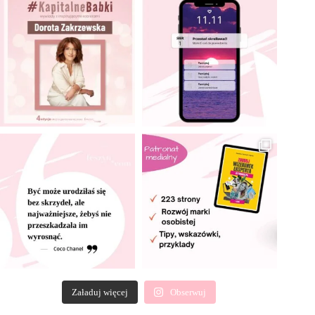
Załaduj więcej
Obserwuj