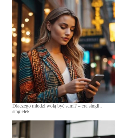
Dlaczego młodzi wolą być sami? – era singli i
singielek