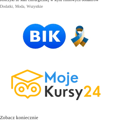
Dodatki
,
Moda
,
Wszystkie
Zobacz koniecznie