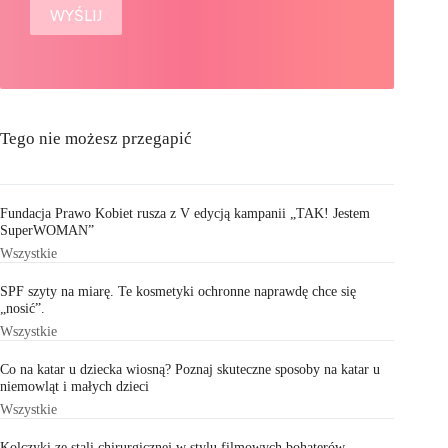
Tego nie możesz przegapić
Fundacja Prawo Kobiet rusza z V edycją kampanii „TAK! Jestem
SuperWOMAN”
Wszystkie
SPF szyty na miarę. Te kosmetyki ochronne naprawdę chce się
„nosić”.
Wszystkie
Co na katar u dziecka wiosną? Poznaj skuteczne sposoby na katar u
niemowląt i małych dzieci
Wszystkie
Kolczyki ze stali chirurgicznej w stylu filmowych bohaterów