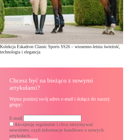
Kolekcja Eskadron Classic Sports SS26 – wiosenno-letnia świeżość,
technologia i elegancja
Chcesz być na bieżąco z nowymi
artykułami?
Wpisz poniżej swój adres e-mail i dołącz do naszej
grupy:
E-mail
Akceptuję regulamin i chcę otrzymywać
newsletter, czyli informacje handlowe o nowych
artykułach.