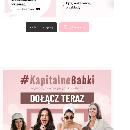
Załaduj więcej
Obserwuj