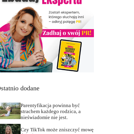
statnio dodane
Parentyfikacja powinna być
strachem każdego rodzica, a
nieświadomie nie jest.
Czy TikTok może zniszczyć mowę