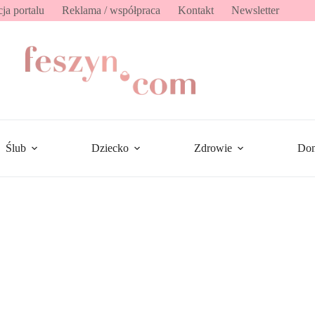
ja portalu
Reklama / współpraca
Kontakt
Newsletter
Ślub
Dziecko
Zdrowie
Do