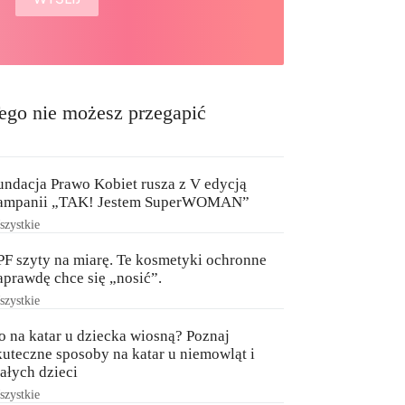
ego nie możesz przegapić
undacja Prawo Kobiet rusza z V edycją
ampanii „TAK! Jestem SuperWOMAN”
zystkie
PF szyty na miarę. Te kosmetyki ochronne
aprawdę chce się „nosić”.
zystkie
o na katar u dziecka wiosną? Poznaj
kuteczne sposoby na katar u niemowląt i
ałych dzieci
zystkie