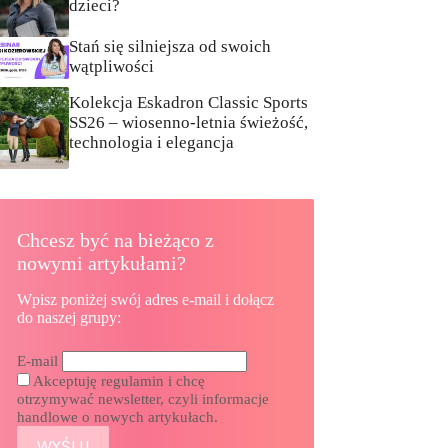
dzieci?
Stań się silniejsza od swoich
wątpliwości
Kolekcja Eskadron Classic Sports
SS26 – wiosenno-letnia świeżość,
technologia i elegancja
Chcesz być na bieżąco z
nowymi artykułami?
Wpisz poniżej swój adres e-mail i dołącz
do naszej grupy:
E-mail
Akceptuję regulamin i chcę
otrzymywać newsletter, czyli informacje
handlowe o nowych artykułach.