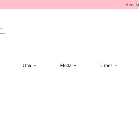
Przejdź
Redakc
do
treści
Ona
Moda
Uroda