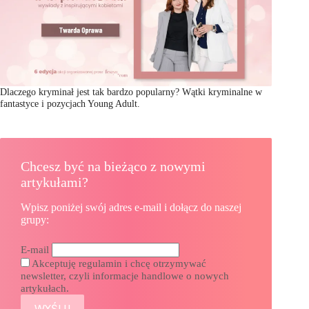
Dlaczego kryminał jest tak bardzo popularny? Wątki kryminalne w
fantastyce i pozycjach Young Adult.
Chcesz być na bieżąco z nowymi
artykułami?
Wpisz poniżej swój adres e-mail i dołącz do naszej
grupy:
E-mail
Akceptuję regulamin i chcę otrzymywać
newsletter, czyli informacje handlowe o nowych
artykułach.