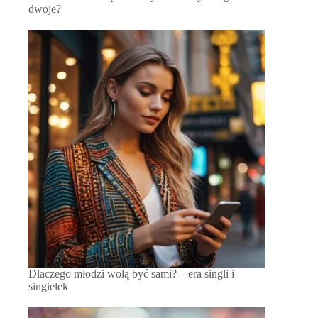
dwoje?
Dlaczego młodzi wolą być sami? – era singli i
singielek