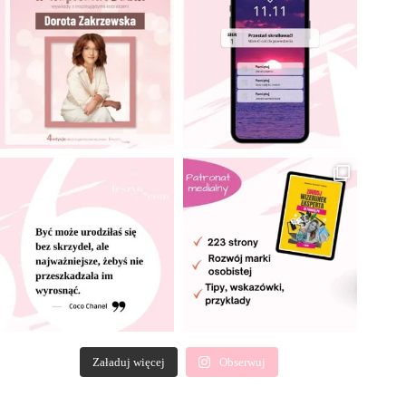
Załaduj więcej
Obserwuj