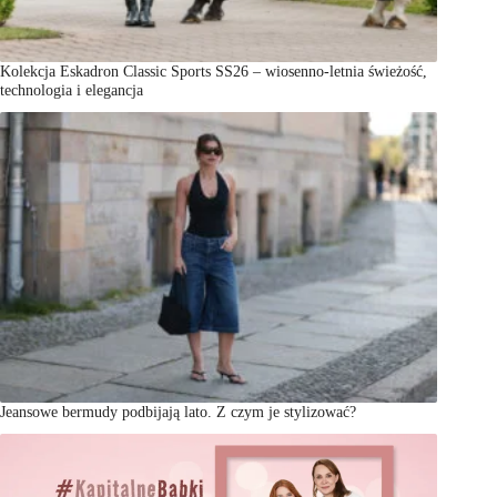
Kolekcja Eskadron Classic Sports SS26 – wiosenno-letnia świeżość,
technologia i elegancja
Jeansowe bermudy podbijają lato. Z czym je stylizować?