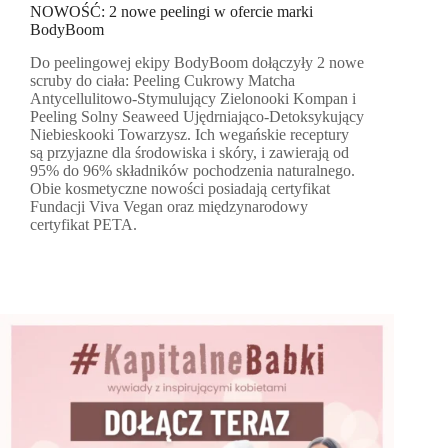
NOWOŚĆ: 2 nowe peelingi w ofercie marki
BodyBoom
Do peelingowej ekipy BodyBoom dołączyły 2 nowe
scruby do ciała: Peeling Cukrowy Matcha
Antycellulitowo-Stymulujący Zielonooki Kompan i
Peeling Solny Seaweed Ujędrniająco-Detoksykujący
Niebieskooki Towarzysz. Ich wegańskie receptury
są przyjazne dla środowiska i skóry, i zawierają od
95% do 96% składników pochodzenia naturalnego.
Obie kosmetyczne nowości posiadają certyfikat
Fundacji Viva Vegan oraz międzynarodowy
certyfikat PETA.