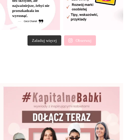
Załaduj więcej
Obserwuj