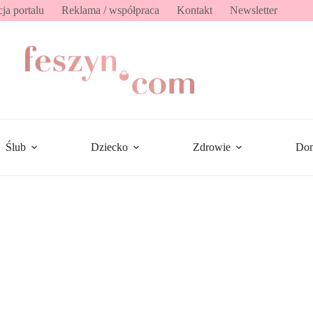
ja portalu
Reklama / współpraca
Kontakt
Newsletter
Ślub
Dziecko
Zdrowie
Do