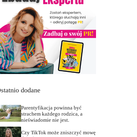
statnio dodane
Parentyfikacja powinna być
strachem każdego rodzica, a
nieświadomie nie jest.
Czy TikTok może zniszczyć mowę