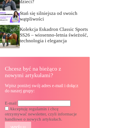
dzieci?
Stań się silniejsza od swoich
wątpliwości
Kolekcja Eskadron Classic Sports
SS26 – wiosenno-letnia świeżość,
technologia i elegancja
Chcesz być na bieżąco z
nowymi artykułami?
Wpisz poniżej swój adres e-mail i dołącz
do naszej grupy:
E-mail
Akceptuję regulamin i chcę
otrzymywać newsletter, czyli informacje
handlowe o nowych artykułach.