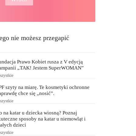
ego nie możesz przegapić
undacja Prawo Kobiet rusza z V edycją
ampanii „TAK! Jestem SuperWOMAN”
zystkie
PF szyty na miarę. Te kosmetyki ochronne
aprawdę chce się „nosić”.
zystkie
o na katar u dziecka wiosną? Poznaj
kuteczne sposoby na katar u niemowląt i
ałych dzieci
zystkie