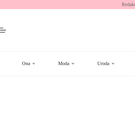
Przejdź
Redakc
do
treści
Ona
Moda
Uroda