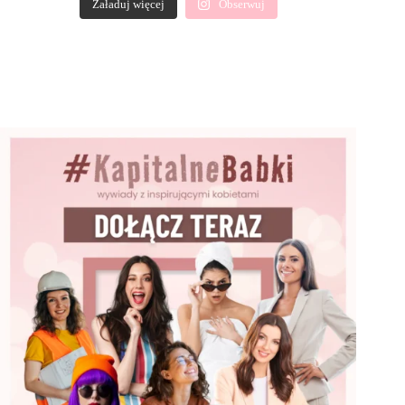
Załaduj więcej
Obserwuj