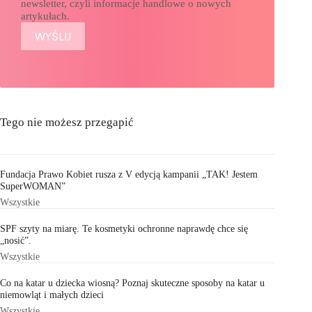
newsletter, czyli informacje handlowe o nowych
artykułach.
Tego nie możesz przegapić
Fundacja Prawo Kobiet rusza z V edycją kampanii „TAK! Jestem
SuperWOMAN”
Wszystkie
SPF szyty na miarę. Te kosmetyki ochronne naprawdę chce się
„nosić”.
Wszystkie
Co na katar u dziecka wiosną? Poznaj skuteczne sposoby na katar u
niemowląt i małych dzieci
Wszystkie