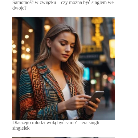
Samotność w związku – czy można być singlem we
dwoje?
Dlaczego młodzi wolą być sami? – era singli i
singielek