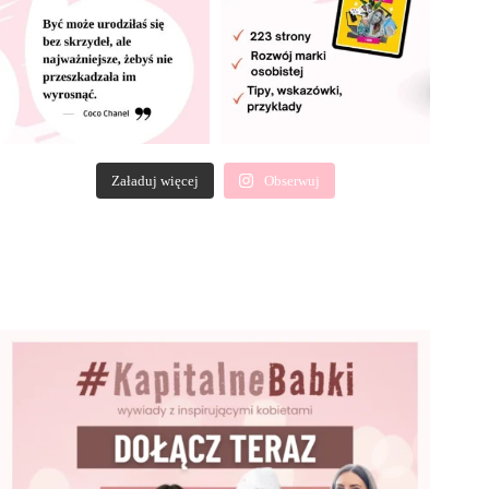
Załaduj więcej
Obserwuj