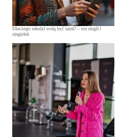
Dlaczego młodzi wolą być sami? – era singli i
singielek