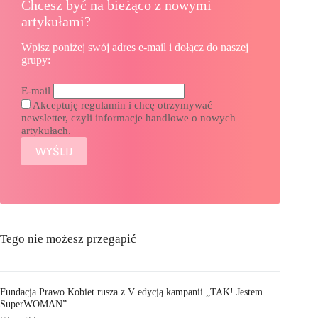
Chcesz być na bieżąco z nowymi
artykułami?
Wpisz poniżej swój adres e-mail i dołącz do naszej
grupy:
E-mail
Akceptuję regulamin i chcę otrzymywać
newsletter, czyli informacje handlowe o nowych
artykułach.
Tego nie możesz przegapić
Fundacja Prawo Kobiet rusza z V edycją kampanii „TAK! Jestem
SuperWOMAN”