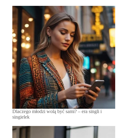
Dlaczego młodzi wolą być sami? – era singli i
singielek