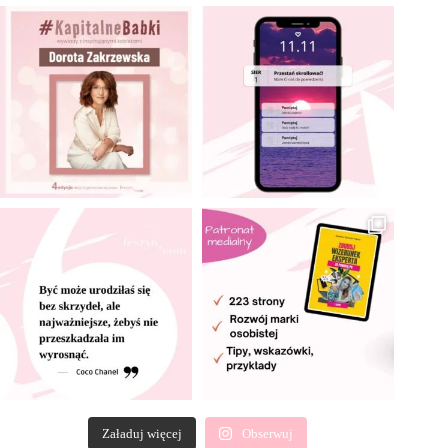
Załaduj więcej
Obserwuj