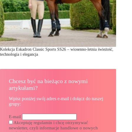
Kolekcja Eskadron Classic Sports SS26 – wiosenno-letnia świeżość,
technologia i elegancja
Chcesz być na bieżąco z nowymi
artykułami?
Wpisz poniżej swój adres e-mail i dołącz do naszej
grupy:
E-mail
Akceptuję regulamin i chcę otrzymywać
newsletter, czyli informacje handlowe o nowych