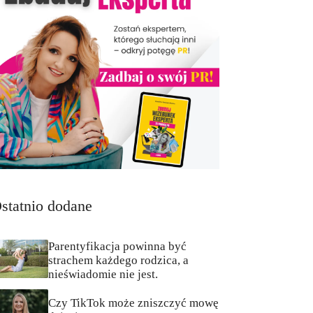
statnio dodane
Parentyfikacja powinna być
strachem każdego rodzica, a
nieświadomie nie jest.
Czy TikTok może zniszczyć mowę