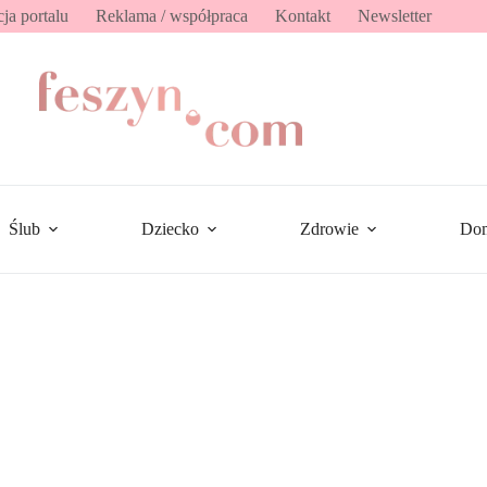
ja portalu
Reklama / współpraca
Kontakt
Newsletter
Ślub
Dziecko
Zdrowie
Do