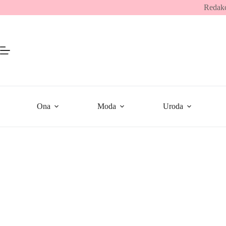
Przejdź
Redakc
do
treści
Ona
Moda
Uroda