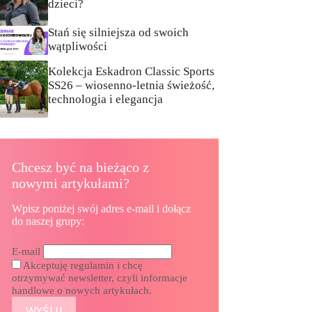
dzieci?
Stań się silniejsza od swoich
wątpliwości
Kolekcja Eskadron Classic Sports
SS26 – wiosenno-letnia świeżość,
technologia i elegancja
Chcesz być na bieżąco z
nowymi artykułami?
Wpisz poniżej swój adres e-mail i dołącz
do naszej grupy:
E-mail
Akceptuję regulamin i chcę
otrzymywać newsletter, czyli informacje
handlowe o nowych artykułach.