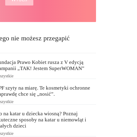
ego nie możesz przegapić
undacja Prawo Kobiet rusza z V edycją
ampanii „TAK! Jestem SuperWOMAN”
zystkie
PF szyty na miarę. Te kosmetyki ochronne
aprawdę chce się „nosić”.
zystkie
o na katar u dziecka wiosną? Poznaj
kuteczne sposoby na katar u niemowląt i
ałych dzieci
zystkie