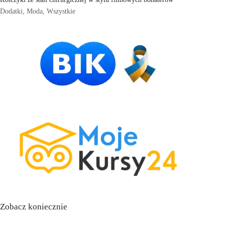
Dodatki
,
Moda
,
Wszystkie
Zobacz koniecznie