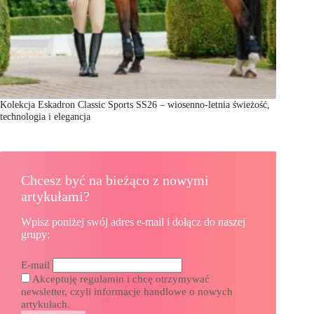
Kolekcja Eskadron Classic Sports SS26 – wiosenno-letnia świeżość,
technologia i elegancja
Chcesz być na bieżąco z nowymi
artykułami?
Wpisz poniżej swój adres e-mail i dołącz do naszej
grupy:
E-mail
Akceptuję regulamin i chcę otrzymywać
newsletter, czyli informacje handlowe o nowych
artykułach.