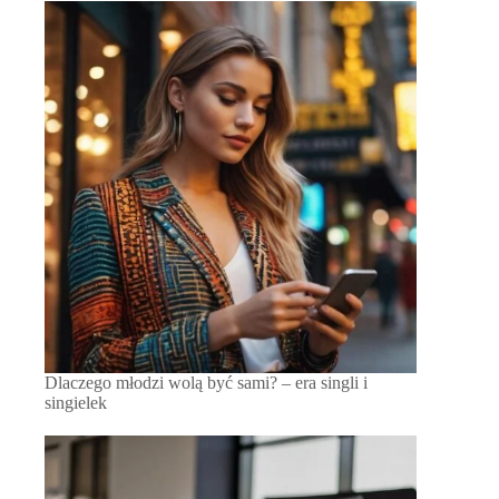
Dlaczego młodzi wolą być sami? – era singli i
singielek