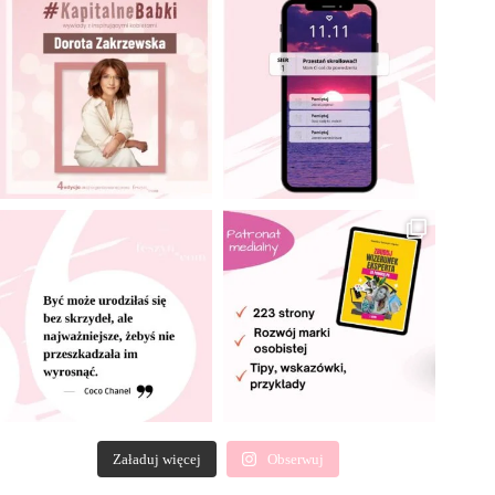
Załaduj więcej
Obserwuj