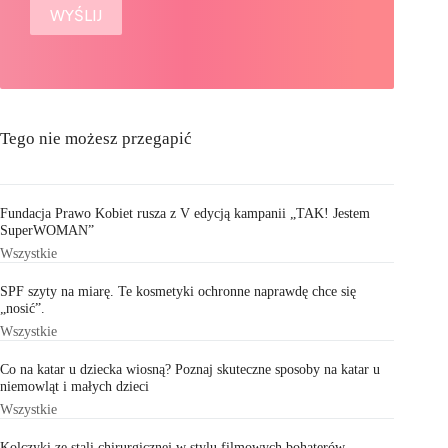
Tego nie możesz przegapić
Fundacja Prawo Kobiet rusza z V edycją kampanii „TAK! Jestem
SuperWOMAN”
Wszystkie
SPF szyty na miarę. Te kosmetyki ochronne naprawdę chce się
„nosić”.
Wszystkie
Co na katar u dziecka wiosną? Poznaj skuteczne sposoby na katar u
niemowląt i małych dzieci
Wszystkie
Kolczyki ze stali chirurgicznej w stylu filmowych bohaterów