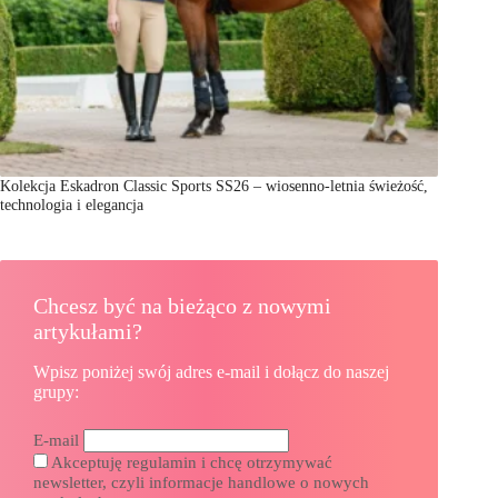
Kolekcja Eskadron Classic Sports SS26 – wiosenno-letnia świeżość,
technologia i elegancja
Chcesz być na bieżąco z nowymi
artykułami?
Wpisz poniżej swój adres e-mail i dołącz do naszej
grupy:
E-mail
Akceptuję regulamin i chcę otrzymywać
newsletter, czyli informacje handlowe o nowych