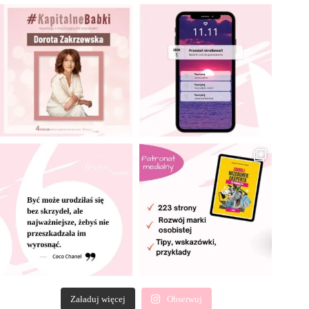
Załaduj więcej
Obserwuj