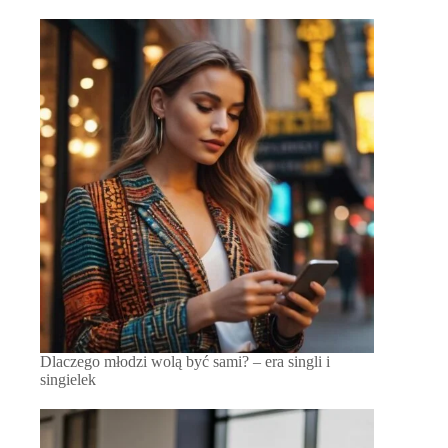
Dlaczego młodzi wolą być sami? – era singli i
singielek