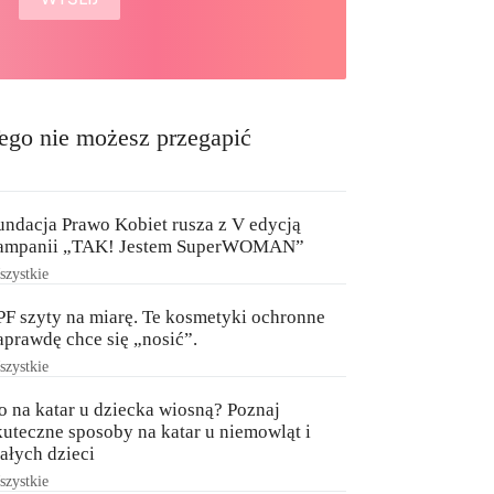
ego nie możesz przegapić
undacja Prawo Kobiet rusza z V edycją
ampanii „TAK! Jestem SuperWOMAN”
zystkie
PF szyty na miarę. Te kosmetyki ochronne
aprawdę chce się „nosić”.
zystkie
o na katar u dziecka wiosną? Poznaj
kuteczne sposoby na katar u niemowląt i
ałych dzieci
zystkie