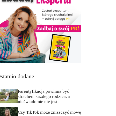
statnio dodane
Parentyfikacja powinna być
strachem każdego rodzica, a
nieświadomie nie jest.
Czy TikTok może zniszczyć mowę