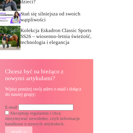
dzieci?
Stań się silniejsza od swoich
wątpliwości
Kolekcja Eskadron Classic Sports
SS26 – wiosenno-letnia świeżość,
technologia i elegancja
Chcesz być na bieżąco z
nowymi artykułami?
Wpisz poniżej swój adres e-mail i dołącz
do naszej grupy:
E-mail
Akceptuję regulamin i chcę
otrzymywać newsletter, czyli informacje
handlowe o nowych artykułach.