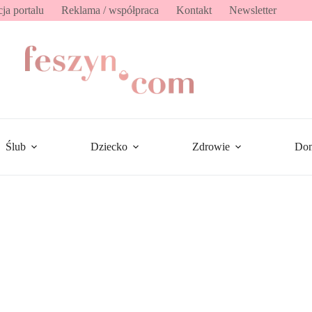
ja portalu
Reklama / współpraca
Kontakt
Newsletter
Ślub
Dziecko
Zdrowie
Do