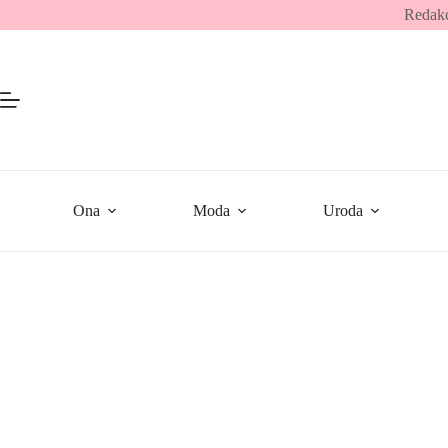
Przejdź
Redakc
do
treści
Ona
Moda
Uroda