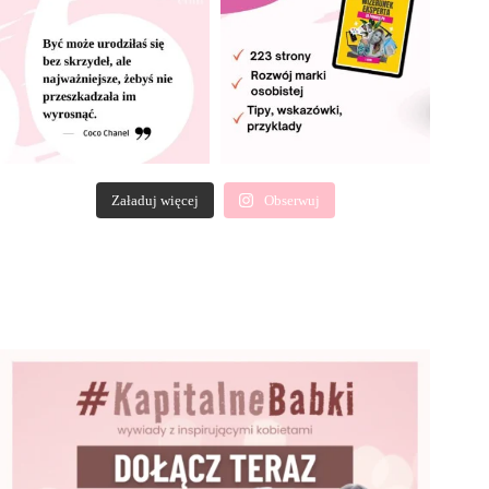
Załaduj więcej
Obserwuj