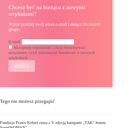
Chcesz być na bieżąco z nowymi
artykułami?
Wpisz poniżej swój adres e-mail i dołącz do naszej
grupy:
E-mail
Akceptuję regulamin i chcę otrzymywać
newsletter, czyli informacje handlowe o nowych
artykułach.
Tego nie możesz przegapić
Fundacja Prawo Kobiet rusza z V edycją kampanii „TAK! Jestem
SuperWOMAN”