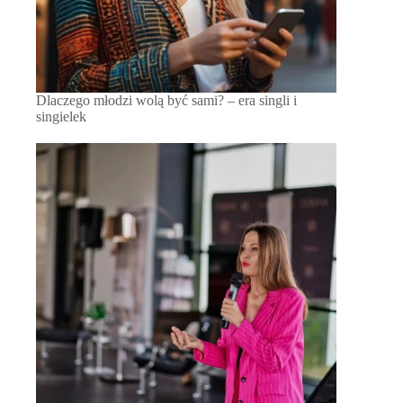
Dlaczego młodzi wolą być sami? – era singli i
singielek