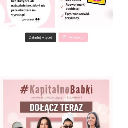
Załaduj więcej
Obserwuj