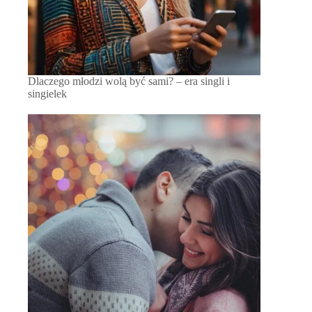
Dlaczego młodzi wolą być sami? – era singli i
singielek