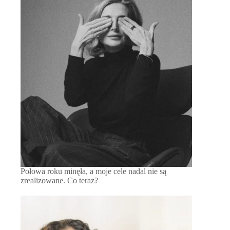
Połowa roku minęła, a moje cele nadal nie są
zrealizowane. Co teraz?