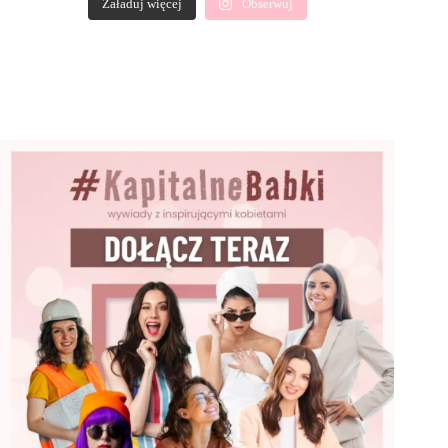
Załaduj więcej
Obserwuj