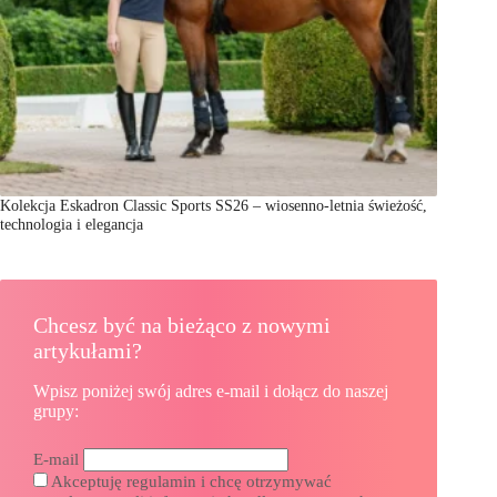
Kolekcja Eskadron Classic Sports SS26 – wiosenno-letnia świeżość,
technologia i elegancja
Chcesz być na bieżąco z nowymi
artykułami?
Wpisz poniżej swój adres e-mail i dołącz do naszej
grupy:
E-mail
Akceptuję regulamin i chcę otrzymywać