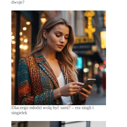
dwoje?
Dlaczego młodzi wolą być sami? – era singli i
singielek