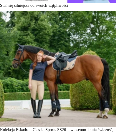
Stań się silniejsza od swoich wątpliwości
Kolekcja Eskadron Classic Sports SS26 – wiosenno-letnia świeżość,