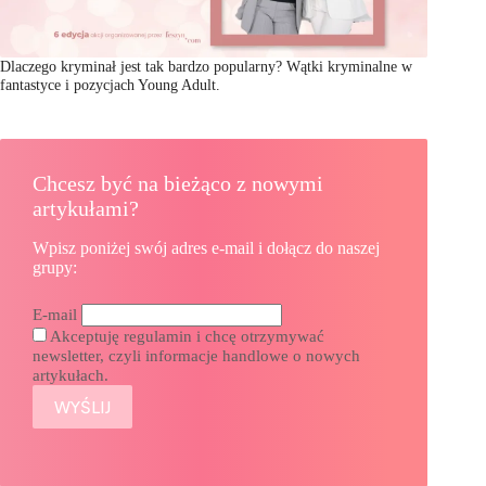
Dlaczego kryminał jest tak bardzo popularny? Wątki kryminalne w
fantastyce i pozycjach Young Adult.
Chcesz być na bieżąco z nowymi
artykułami?
Wpisz poniżej swój adres e-mail i dołącz do naszej
grupy:
E-mail
Akceptuję regulamin i chcę otrzymywać
newsletter, czyli informacje handlowe o nowych
artykułach.