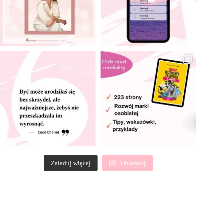
Załaduj więcej
Obserwuj