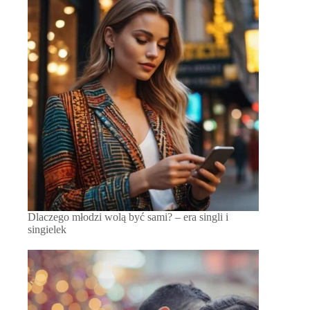
Dlaczego młodzi wolą być sami? – era singli i
singielek