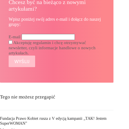
Chcesz być na bieżąco z nowymi
artykułami?
Wpisz poniżej swój adres e-mail i dołącz do naszej
grupy:
E-mail
Akceptuję regulamin i chcę otrzymywać
newsletter, czyli informacje handlowe o nowych
artykułach.
Tego nie możesz przegapić
Fundacja Prawo Kobiet rusza z V edycją kampanii „TAK! Jestem
SuperWOMAN”