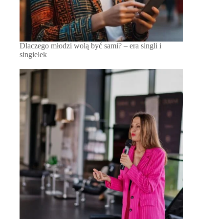
Dlaczego młodzi wolą być sami? – era singli i
singielek