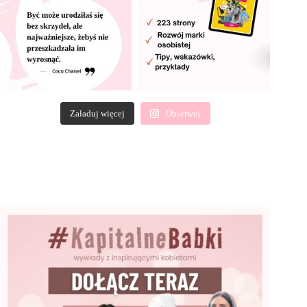
Załaduj więcej
Obserwuj