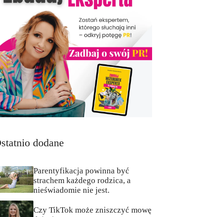
statnio dodane
Parentyfikacja powinna być
strachem każdego rodzica, a
nieświadomie nie jest.
Czy TikTok może zniszczyć mowę