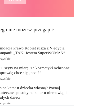
ego nie możesz przegapić
undacja Prawo Kobiet rusza z V edycją
ampanii „TAK! Jestem SuperWOMAN”
zystkie
PF szyty na miarę. Te kosmetyki ochronne
aprawdę chce się „nosić”.
zystkie
o na katar u dziecka wiosną? Poznaj
kuteczne sposoby na katar u niemowląt i
ałych dzieci
zystkie