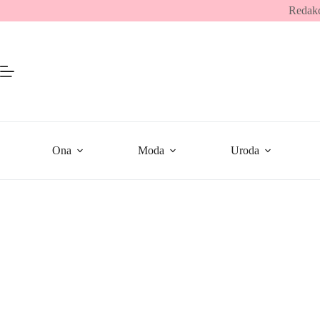
Przejdź
Redakc
do
treści
Ona
Moda
Uroda