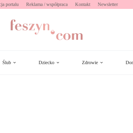
ja portalu
Reklama / współpraca
Kontakt
Newsletter
Ślub
Dziecko
Zdrowie
Do