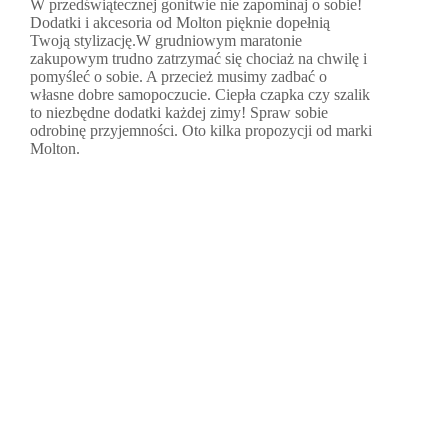
W przedświątecznej gonitwie nie zapominaj o sobie!
Dodatki i akcesoria od Molton pięknie dopełnią
Twoją stylizację.W grudniowym maratonie
zakupowym trudno zatrzymać się chociaż na chwilę i
pomyśleć o sobie. A przecież musimy zadbać o
własne dobre samopoczucie. Ciepła czapka czy szalik
to niezbędne dodatki każdej zimy! Spraw sobie
odrobinę przyjemności. Oto kilka propozycji od marki
Molton.