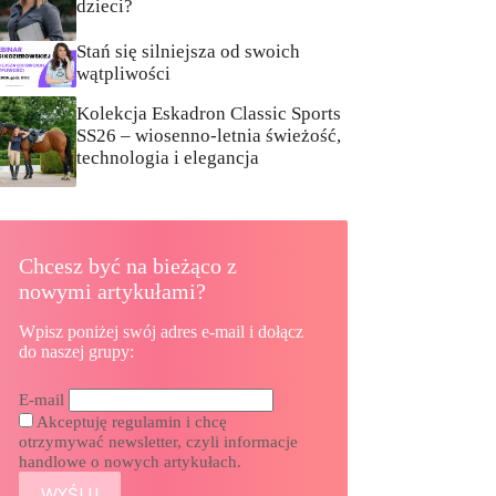
dzieci?
Stań się silniejsza od swoich
wątpliwości
Kolekcja Eskadron Classic Sports
SS26 – wiosenno-letnia świeżość,
technologia i elegancja
Chcesz być na bieżąco z
nowymi artykułami?
Wpisz poniżej swój adres e-mail i dołącz
do naszej grupy:
E-mail
Akceptuję regulamin i chcę
otrzymywać newsletter, czyli informacje
handlowe o nowych artykułach.