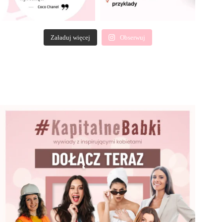
Załaduj więcej
Obserwuj