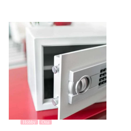
Hobby
Ona