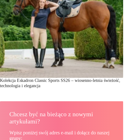
Kolekcja Eskadron Classic Sports SS26 – wiosenno-letnia świeżość,
technologia i elegancja
Chcesz być na bieżąco z nowymi
artykułami?
Wpisz poniżej swój adres e-mail i dołącz do naszej
grupy: