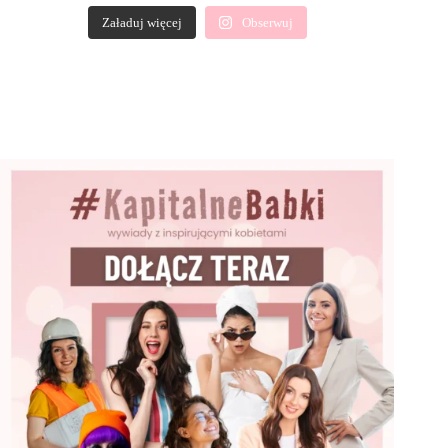
Załaduj więcej
Obserwuj