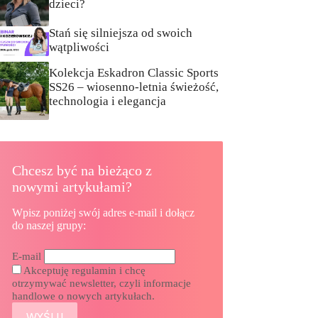
dzieci?
Stań się silniejsza od swoich
wątpliwości
Kolekcja Eskadron Classic Sports
SS26 – wiosenno-letnia świeżość,
technologia i elegancja
Chcesz być na bieżąco z
nowymi artykułami?
Wpisz poniżej swój adres e-mail i dołącz
do naszej grupy:
E-mail
Akceptuję regulamin i chcę
otrzymywać newsletter, czyli informacje
handlowe o nowych artykułach.