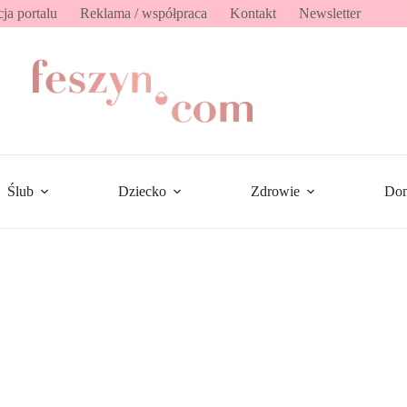
ja portalu
Reklama / współpraca
Kontakt
Newsletter
Ślub
Dziecko
Zdrowie
Do