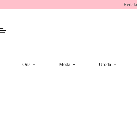
Przejdź
Redakc
do
treści
Ona
Moda
Uroda