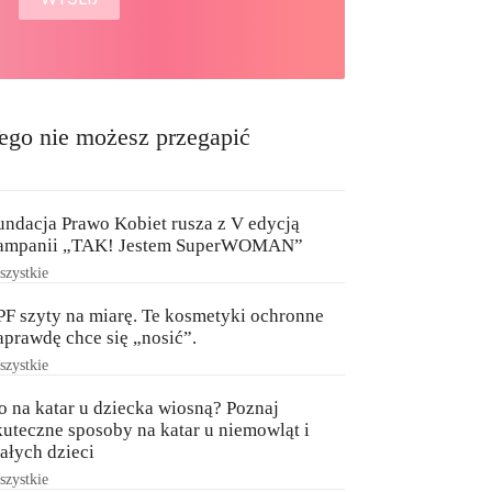
ego nie możesz przegapić
undacja Prawo Kobiet rusza z V edycją
ampanii „TAK! Jestem SuperWOMAN”
zystkie
PF szyty na miarę. Te kosmetyki ochronne
aprawdę chce się „nosić”.
zystkie
o na katar u dziecka wiosną? Poznaj
kuteczne sposoby na katar u niemowląt i
ałych dzieci
zystkie