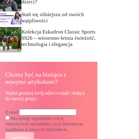
dzieci?
Stań się silniejsza od swoich
wątpliwości
Kolekcja Eskadron Classic Sports
SS26 – wiosenno-letnia świeżość,
technologia i elegancja
Chcesz być na bieżąco z
nowymi artykułami?
Wpisz poniżej swój adres e-mail i dołącz
do naszej grupy:
E-mail
Akceptuję regulamin i chcę
otrzymywać newsletter, czyli informacje
handlowe o nowych artykułach.