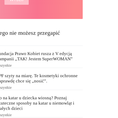
ego nie możesz przegapić
undacja Prawo Kobiet rusza z V edycją
ampanii „TAK! Jestem SuperWOMAN”
zystkie
PF szyty na miarę. Te kosmetyki ochronne
aprawdę chce się „nosić”.
zystkie
o na katar u dziecka wiosną? Poznaj
kuteczne sposoby na katar u niemowląt i
ałych dzieci
zystkie