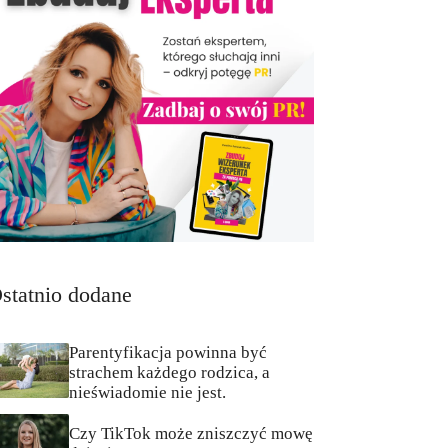
statnio dodane
Parentyfikacja powinna być
strachem każdego rodzica, a
nieświadomie nie jest.
Czy TikTok może zniszczyć mowę