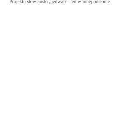
Projektu słowiański ,,jedwab'' -len w innej odsłonie