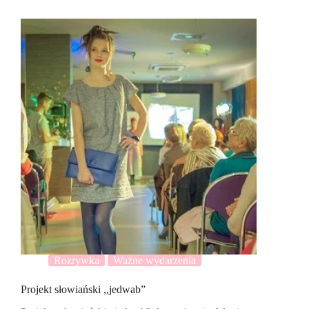
Rozrywka
Ważne wydarzenia
Projekt słowiański ,,jedwab”