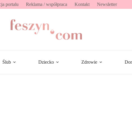
ja portalu
Reklama / współpraca
Kontakt
Newsletter
Ślub
Dziecko
Zdrowie
Do