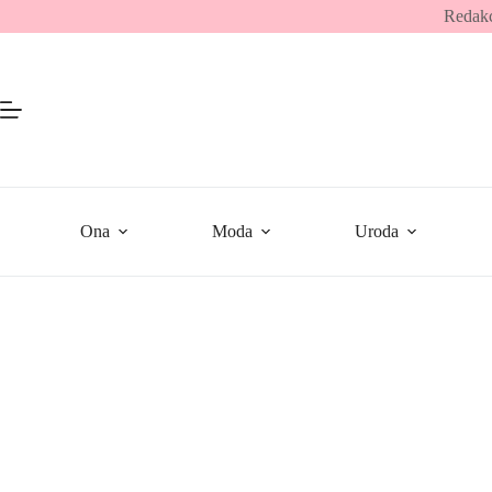
Przejdź
Redakc
do
treści
Ona
Moda
Uroda