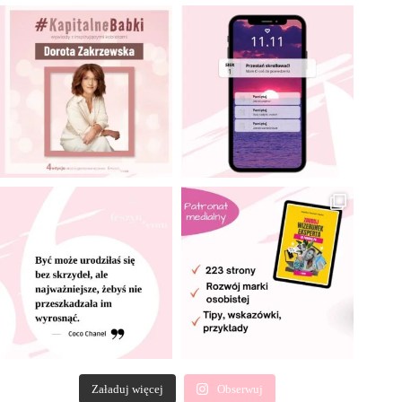
Załaduj więcej
Obserwuj