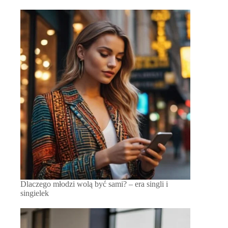
Dlaczego młodzi wolą być sami? – era singli i
singielek