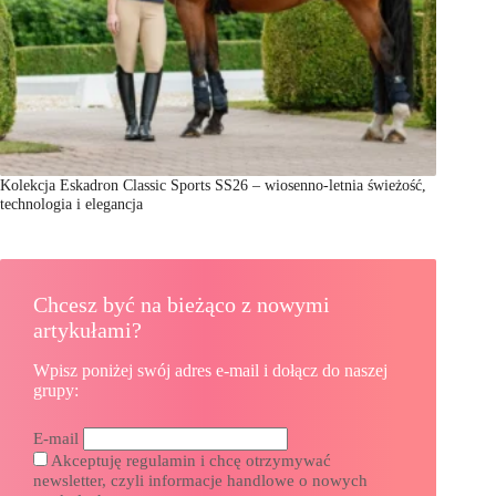
Kolekcja Eskadron Classic Sports SS26 – wiosenno-letnia świeżość,
technologia i elegancja
Chcesz być na bieżąco z nowymi
artykułami?
Wpisz poniżej swój adres e-mail i dołącz do naszej
grupy:
E-mail
Akceptuję regulamin i chcę otrzymywać
newsletter, czyli informacje handlowe o nowych