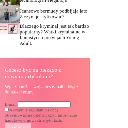
technologia i elegancja
Jeansowe bermudy podbijają lato.
Z czym je stylizować?
Dlaczego kryminał jest tak bardzo
popularny? Wątki kryminalne w
fantastyce i pozycjach Young
Adult.
Chcesz być na bieżąco z
nowymi artykułami?
Wpisz poniżej swój adres e-mail i dołącz
do naszej grupy:
E-mail
Akceptuję regulamin i chcę
otrzymywać newsletter, czyli informacje
handlowe o nowych artykułach.