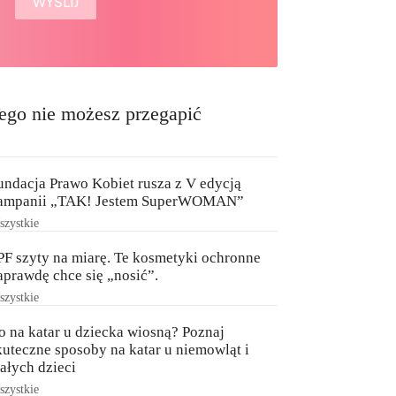
ego nie możesz przegapić
undacja Prawo Kobiet rusza z V edycją
ampanii „TAK! Jestem SuperWOMAN”
zystkie
PF szyty na miarę. Te kosmetyki ochronne
aprawdę chce się „nosić”.
zystkie
o na katar u dziecka wiosną? Poznaj
kuteczne sposoby na katar u niemowląt i
ałych dzieci
zystkie