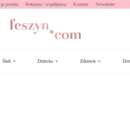
ja portalu
Reklama / współpraca
Kontakt
Newsletter
Ślub
Dziecko
Zdrowie
Do