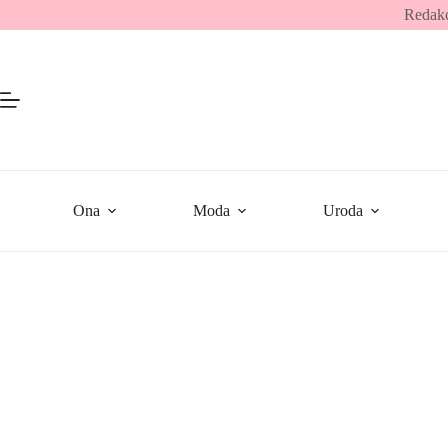
Przejdź
Redakc
do
treści
Ona
Moda
Uroda