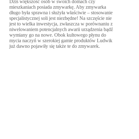
Dziś większość osób w swoich domach czy
mieszkaniach posiada zmywarkę. Aby zmywarka
długo była sprawna i służyła właściwie – stosowanie
specjalistycznej soli jest niezbędne! Na szczęście nie
jest to wielka inwestycja, zwłaszcza w porównaniu z
niwelowaniem potencjalnych awarii urządzenia bądź
wymiany go na nowe. Obok kultowego płynu do
mycia naczyń w szerokiej gamie produktów Ludwik
już dawno pojawiły się także te do zmywarek.