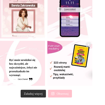
Załaduj więcej
Obserwuj