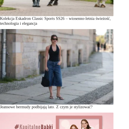
Kolekcja Eskadron Classic Sports SS26 – wiosenno-letnia świeżość,
technologia i elegancja
Jeansowe bermudy podbijają lato. Z czym je stylizować?