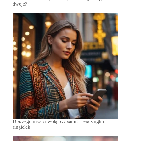
dwoje?
Dlaczego młodzi wolą być sami? – era singli i
singielek