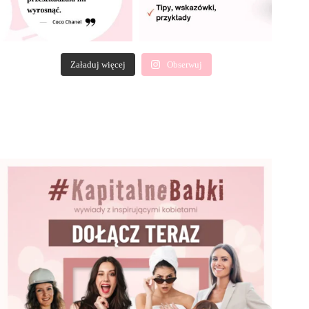
Załaduj więcej
Obserwuj