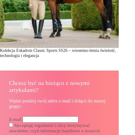
Kolekcja Eskadron Classic Sports SS26 – wiosenno-letnia świeżość,
technologia i elegancja
Chcesz być na bieżąco z nowymi
artykułami?
Wpisz poniżej swój adres e-mail i dołącz do naszej
grupy:
E-mail
Akceptuję regulamin i chcę otrzymywać
newsletter, czyli informacje handlowe o nowych