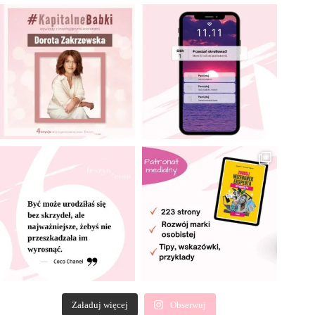
Załaduj więcej
Obserwuj