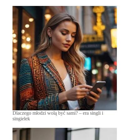
Dlaczego młodzi wolą być sami? – era singli i
singielek