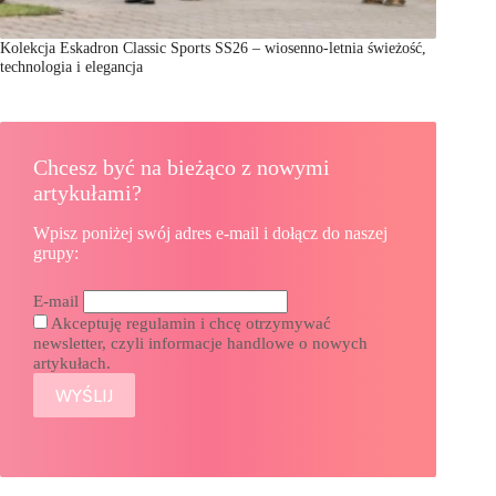
Kolekcja Eskadron Classic Sports SS26 – wiosenno-letnia świeżość,
technologia i elegancja
Chcesz być na bieżąco z nowymi
artykułami?
Wpisz poniżej swój adres e-mail i dołącz do naszej
grupy:
E-mail
Akceptuję regulamin i chcę otrzymywać
newsletter, czyli informacje handlowe o nowych
artykułach.