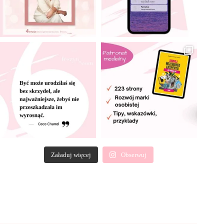
Załaduj więcej
Obserwuj