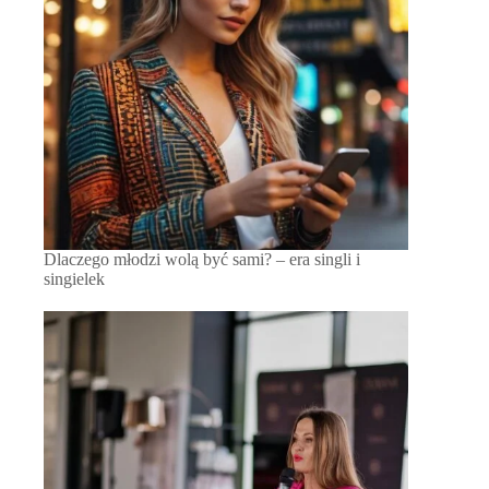
Dlaczego młodzi wolą być sami? – era singli i
singielek