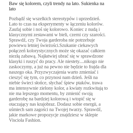
Baw się kolorem, czyli trendy na lato. Sukienka na
lato
Pozbądź się wszelkich stereotypów i uprzedzień.
Lato to czas na eksperymenty w łączeniu kolorów.
Zaufaj sobie i noś się kolorowo. Koniec z nudą i
klasycznymi zestawami w bieli, czerni czy szarości.
Sprawdź, czy Twoja garderoba nie potrzebuje
powiewu letniej świeżości.Szukanie ciekawych
połączeń kolorystycznych może się okazać całkiem
niezłą zabawą. Najłatwiej ubrać się w sprawdzone
klasyki i ruszyć do pracy. Ale niestety....nikogo nie
zaskoczymy, a już na pewno nie będzie to frajda dla
naszego oka. Przyzwyczajenia warto zmieniać i
cieszyć się tym, co przynosi nam dzień. Jeśli na
niebie świeci słońce, słychać śpiew ptaków, trawa
ma intensywnie zielony kolor, a kwiaty rozkwitają to
nie ma lepszego momentu, by zmienić swoją
garderobę na bardziej kolorową i wtopić się w
otaczający nas krajobraz. Dodasz sobie energii, a
uśmiech sam zagości na Twojej twarzy. Sprawdź,
jakie markowe propozycje znajdziesz w sklepie
Visciola Fashion.