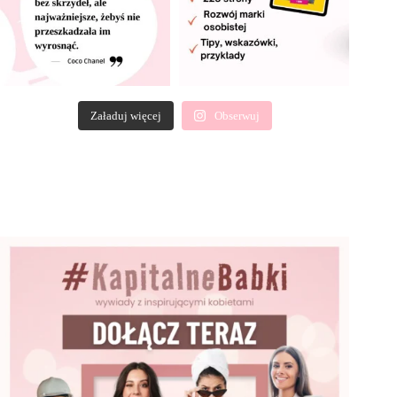
Załaduj więcej
Obserwuj