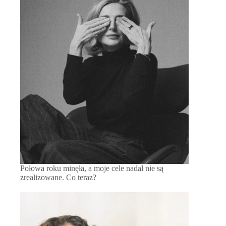
Połowa roku minęła, a moje cele nadal nie są
zrealizowane. Co teraz?