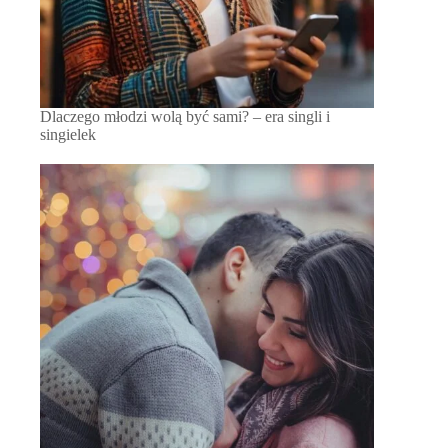
Dlaczego młodzi wolą być sami? – era singli i
singielek