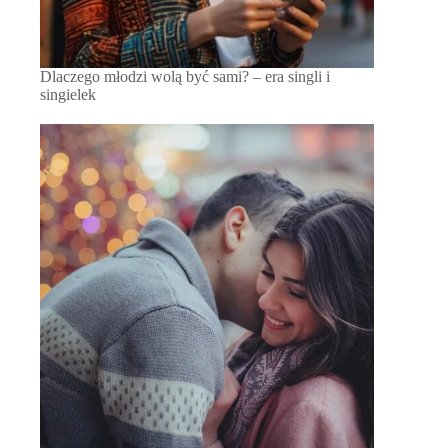
Dlaczego młodzi wolą być sami? – era singli i
singielek