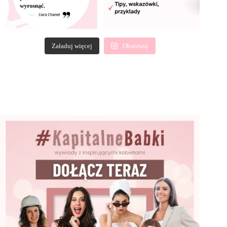
Załaduj więcej
Obserwuj