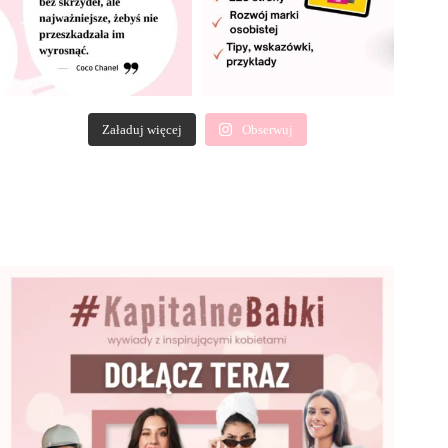
Załaduj więcej
Obserwuj