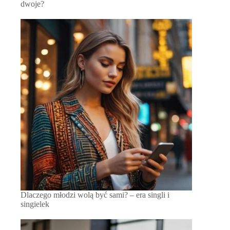
dwoje?
Dlaczego młodzi wolą być sami? – era singli i
singielek