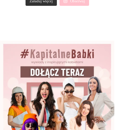
Załaduj więcej
Obserwuj