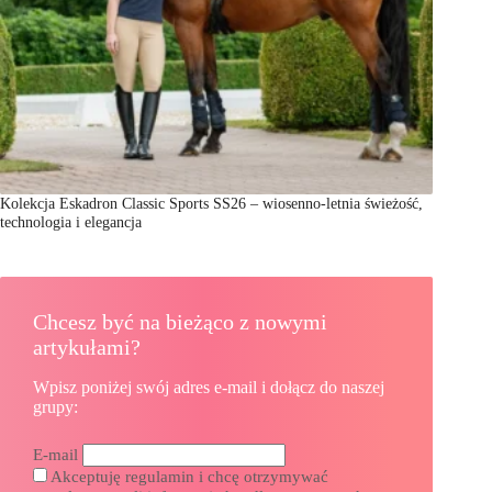
Kolekcja Eskadron Classic Sports SS26 – wiosenno-letnia świeżość,
technologia i elegancja
Chcesz być na bieżąco z nowymi
artykułami?
Wpisz poniżej swój adres e-mail i dołącz do naszej
grupy:
E-mail
Akceptuję regulamin i chcę otrzymywać