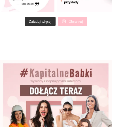
Załaduj więcej
Obserwuj