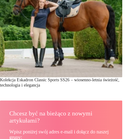
Kolekcja Eskadron Classic Sports SS26 – wiosenno-letnia świeżość,
technologia i elegancja
Chcesz być na bieżąco z nowymi
artykułami?
Wpisz poniżej swój adres e-mail i dołącz do naszej
grupy: