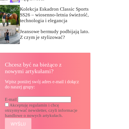
Kolekcja Eskadron Classic Sports
SS26 – wiosenno-letnia świeżość,
technologia i elegancja
Jeansowe bermudy podbijają lato.
Z czym je stylizować?
Chcesz być na bieżąco z
nowymi artykułami?
Wpisz poniżej swój adres e-mail i dołącz
do naszej grupy:
E-mail
Akceptuję regulamin i chcę
otrzymywać newsletter, czyli informacje
handlowe o nowych artykułach.