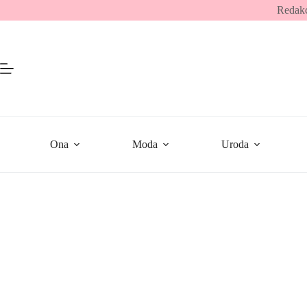
Przejdź
Redakc
do
treści
Ona
Moda
Uroda