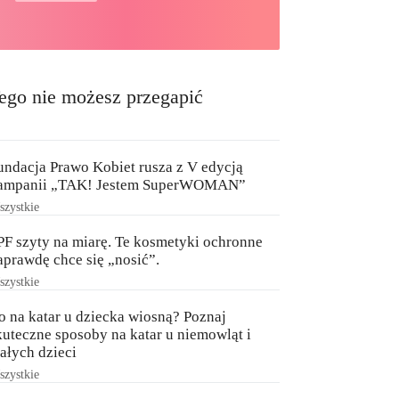
ego nie możesz przegapić
undacja Prawo Kobiet rusza z V edycją
ampanii „TAK! Jestem SuperWOMAN”
zystkie
PF szyty na miarę. Te kosmetyki ochronne
aprawdę chce się „nosić”.
zystkie
o na katar u dziecka wiosną? Poznaj
kuteczne sposoby na katar u niemowląt i
ałych dzieci
zystkie