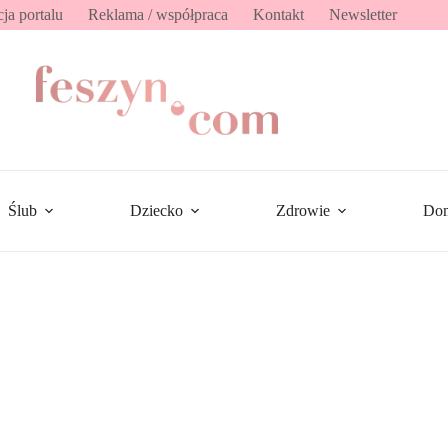
ja portalu
Reklama / współpraca
Kontakt
Newsletter
Ślub
Dziecko
Zdrowie
Do