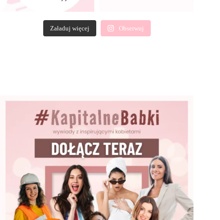
Załaduj więcej
Obserwuj