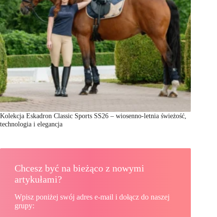
Kolekcja Eskadron Classic Sports SS26 – wiosenno-letnia świeżość,
technologia i elegancja
Chcesz być na bieżąco z nowymi
artykułami?
Wpisz poniżej swój adres e-mail i dołącz do naszej
grupy: