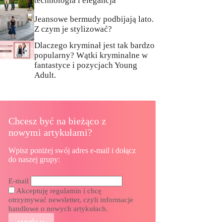
technologia i elegancja
Jeansowe bermudy podbijają lato.
Z czym je stylizować?
Dlaczego kryminał jest tak bardzo
popularny? Wątki kryminalne w
fantastyce i pozycjach Young
Adult.
Chcesz być na bieżąco z
nowymi artykułami?
Wpisz poniżej swój adres e-mail i dołącz
do naszej grupy:
E-mail
Akceptuję regulamin i chcę
otrzymywać newsletter, czyli informacje
handlowe o nowych artykułach.