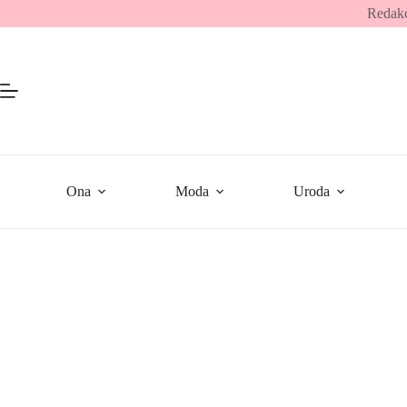
Przejdź
Redakc
do
treści
Ona
Moda
Uroda