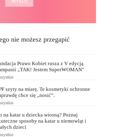
ego nie możesz przegapić
undacja Prawo Kobiet rusza z V edycją
ampanii „TAK! Jestem SuperWOMAN”
zystkie
PF szyty na miarę. Te kosmetyki ochronne
aprawdę chce się „nosić”.
zystkie
o na katar u dziecka wiosną? Poznaj
kuteczne sposoby na katar u niemowląt i
ałych dzieci
zystkie