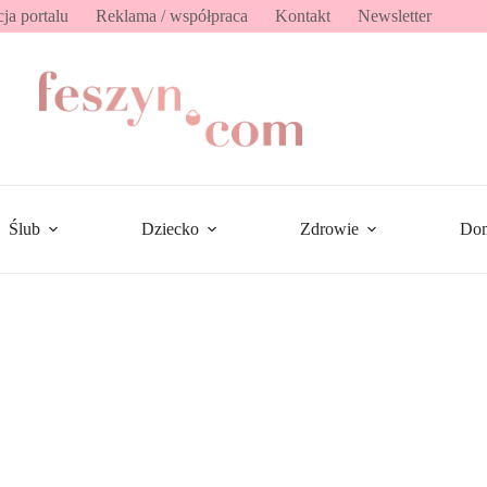
ja portalu
Reklama / współpraca
Kontakt
Newsletter
Ślub
Dziecko
Zdrowie
Do