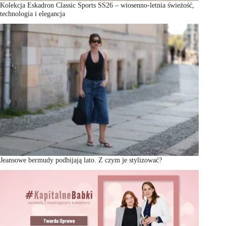
Kolekcja Eskadron Classic Sports SS26 – wiosenno-letnia świeżość,
technologia i elegancja
Jeansowe bermudy podbijają lato. Z czym je stylizować?