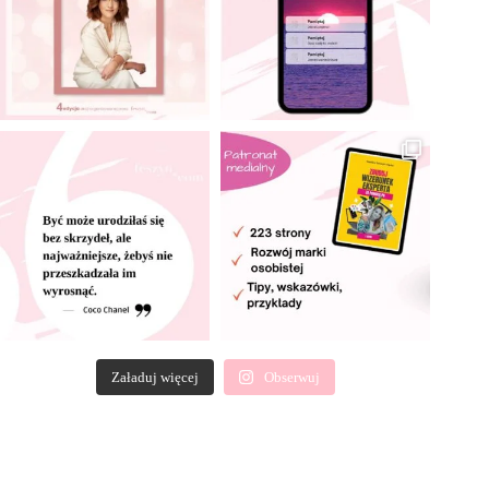
Załaduj więcej
Obserwuj