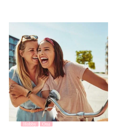
Hobby
Ona