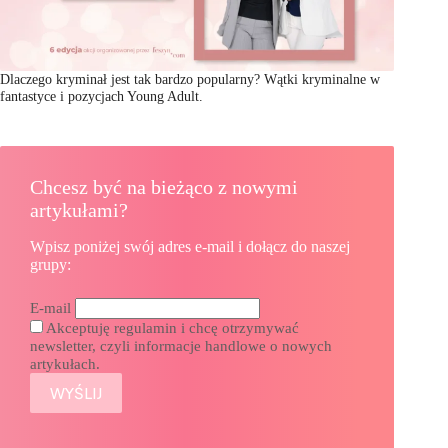
Dlaczego kryminał jest tak bardzo popularny? Wątki kryminalne w
fantastyce i pozycjach Young Adult.
Chcesz być na bieżąco z nowymi
artykułami?
Wpisz poniżej swój adres e-mail i dołącz do naszej
grupy:
E-mail
Akceptuję regulamin i chcę otrzymywać
newsletter, czyli informacje handlowe o nowych
artykułach.