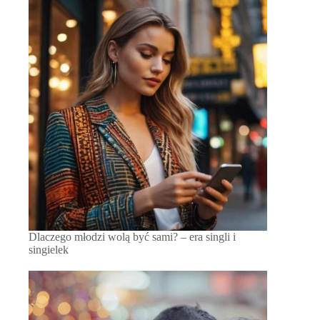
Dlaczego młodzi wolą być sami? – era singli i
singielek