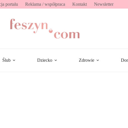
ja portalu
Reklama / współpraca
Kontakt
Newsletter
Ślub
Dziecko
Zdrowie
Do