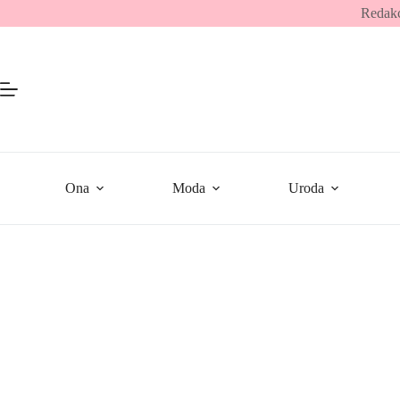
Przejdź
Redakc
do
treści
Ona
Moda
Uroda