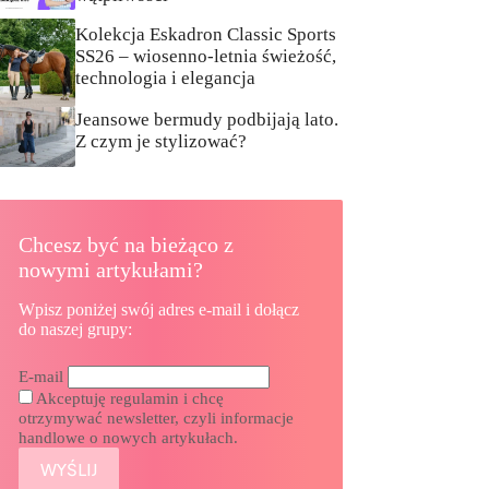
Kolekcja Eskadron Classic Sports
SS26 – wiosenno-letnia świeżość,
technologia i elegancja
Jeansowe bermudy podbijają lato.
Z czym je stylizować?
Chcesz być na bieżąco z
nowymi artykułami?
Wpisz poniżej swój adres e-mail i dołącz
do naszej grupy:
E-mail
Akceptuję regulamin i chcę
otrzymywać newsletter, czyli informacje
handlowe o nowych artykułach.