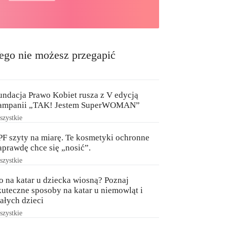
ego nie możesz przegapić
undacja Prawo Kobiet rusza z V edycją
ampanii „TAK! Jestem SuperWOMAN”
zystkie
PF szyty na miarę. Te kosmetyki ochronne
aprawdę chce się „nosić”.
zystkie
o na katar u dziecka wiosną? Poznaj
kuteczne sposoby na katar u niemowląt i
ałych dzieci
zystkie