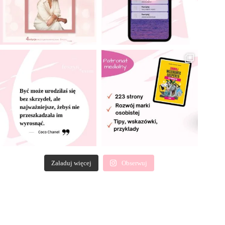
Załaduj więcej
Obserwuj