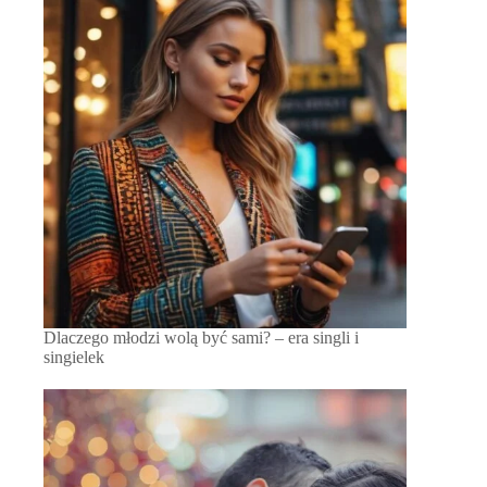
Dlaczego młodzi wolą być sami? – era singli i
singielek