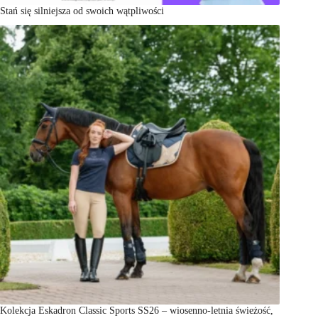
Stań się silniejsza od swoich wątpliwości
Kolekcja Eskadron Classic Sports SS26 – wiosenno-letnia świeżość,