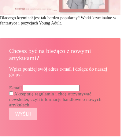
Dlaczego kryminał jest tak bardzo popularny? Wątki kryminalne w
fantastyce i pozycjach Young Adult.
Chcesz być na bieżąco z nowymi
artykułami?
Wpisz poniżej swój adres e-mail i dołącz do naszej
grupy:
E-mail
Akceptuję regulamin i chcę otrzymywać
newsletter, czyli informacje handlowe o nowych
artykułach.