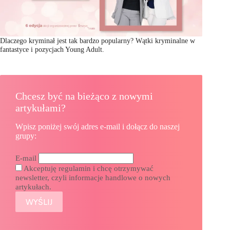
Dlaczego kryminał jest tak bardzo popularny? Wątki kryminalne w
fantastyce i pozycjach Young Adult.
Chcesz być na bieżąco z nowymi
artykułami?
Wpisz poniżej swój adres e-mail i dołącz do naszej
grupy:
E-mail
Akceptuję regulamin i chcę otrzymywać
newsletter, czyli informacje handlowe o nowych
artykułach.