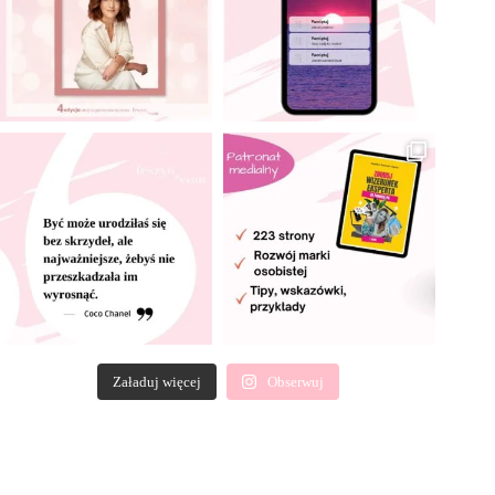
Załaduj więcej
Obserwuj