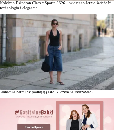
Kolekcja Eskadron Classic Sports SS26 – wiosenno-letnia świeżość,
technologia i elegancja
Jeansowe bermudy podbijają lato. Z czym je stylizować?