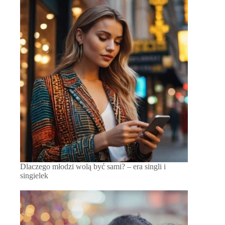
Dlaczego młodzi wolą być sami? – era singli i
singielek