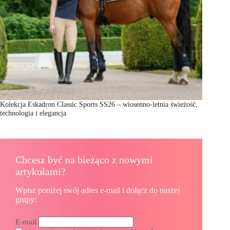
Kolekcja Eskadron Classic Sports SS26 – wiosenno-letnia świeżość,
technologia i elegancja
Chcesz być na bieżąco z nowymi
artykułami?
Wpisz poniżej swój adres e-mail i dołącz do naszej
grupy:
E-mail