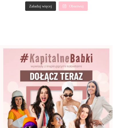
Załaduj więcej
Obserwuj