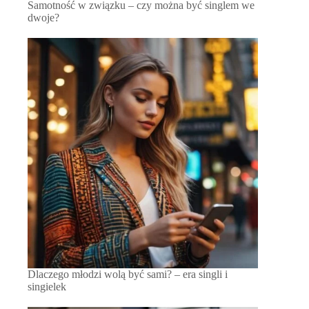
Samotność w związku – czy można być singlem we
dwoje?
Dlaczego młodzi wolą być sami? – era singli i
singielek