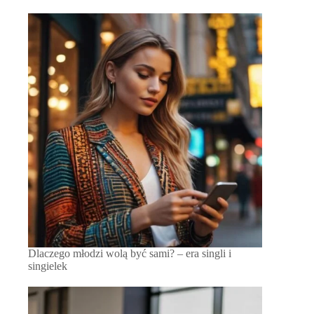
Dlaczego młodzi wolą być sami? – era singli i
singielek