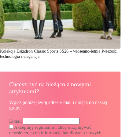
Kolekcja Eskadron Classic Sports SS26 – wiosenno-letnia świeżość,
technologia i elegancja
Chcesz być na bieżąco z nowymi
artykułami?
Wpisz poniżej swój adres e-mail i dołącz do naszej
grupy:
E-mail
Akceptuję regulamin i chcę otrzymywać
newsletter, czyli informacje handlowe o nowych