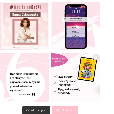
Załaduj więcej
Obserwuj