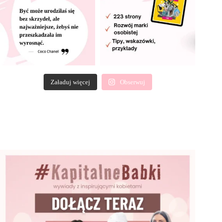
Załaduj więcej
Obserwuj