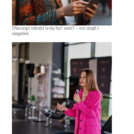
Dlaczego młodzi wolą być sami? – era singli i
singielek