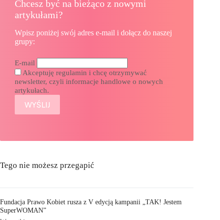
Chcesz być na bieżąco z nowymi
artykułami?
Wpisz poniżej swój adres e-mail i dołącz do naszej
grupy:
E-mail
Akceptuję regulamin i chcę otrzymywać
newsletter, czyli informacje handlowe o nowych
artykułach.
Tego nie możesz przegapić
Fundacja Prawo Kobiet rusza z V edycją kampanii „TAK! Jestem
SuperWOMAN”