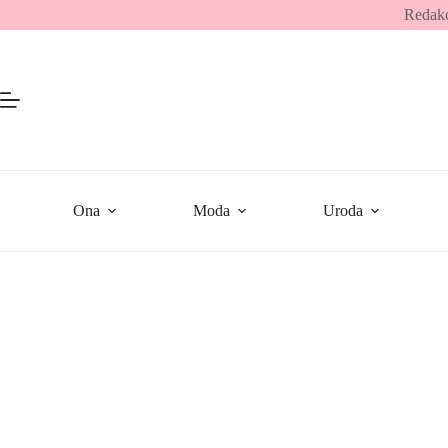
Przejdź
Redakc
do
treści
Ona
Moda
Uroda