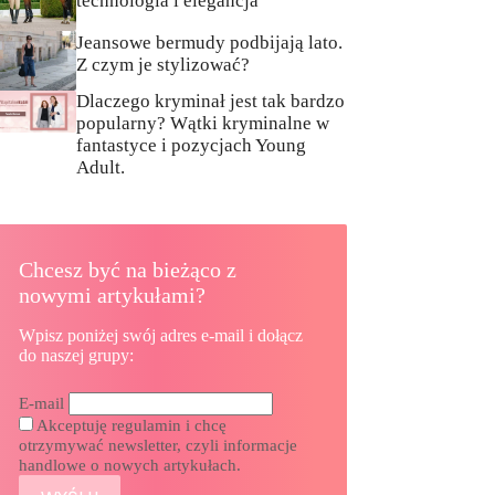
technologia i elegancja
Jeansowe bermudy podbijają lato.
Z czym je stylizować?
Dlaczego kryminał jest tak bardzo
popularny? Wątki kryminalne w
fantastyce i pozycjach Young
Adult.
Chcesz być na bieżąco z
nowymi artykułami?
Wpisz poniżej swój adres e-mail i dołącz
do naszej grupy:
E-mail
Akceptuję regulamin i chcę
otrzymywać newsletter, czyli informacje
handlowe o nowych artykułach.