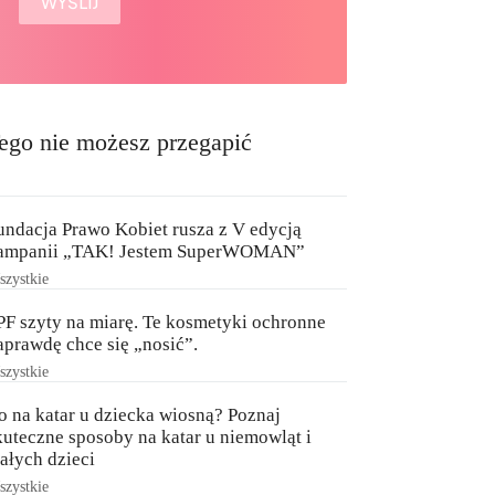
ego nie możesz przegapić
undacja Prawo Kobiet rusza z V edycją
ampanii „TAK! Jestem SuperWOMAN”
zystkie
PF szyty na miarę. Te kosmetyki ochronne
aprawdę chce się „nosić”.
zystkie
o na katar u dziecka wiosną? Poznaj
kuteczne sposoby na katar u niemowląt i
ałych dzieci
zystkie