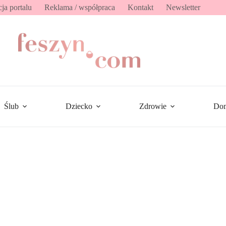
ja portalu
Reklama / współpraca
Kontakt
Newsletter
Ślub
Dziecko
Zdrowie
Do