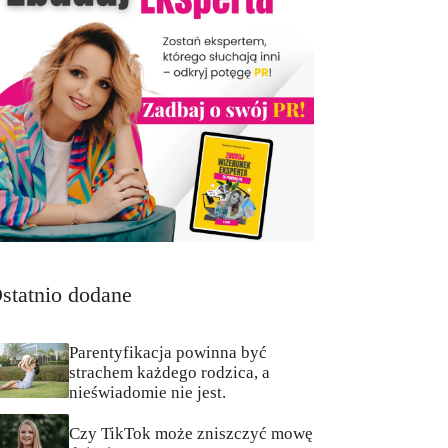
statnio dodane
Parentyfikacja powinna być
strachem każdego rodzica, a
nieświadomie nie jest.
Czy TikTok może zniszczyć mowę