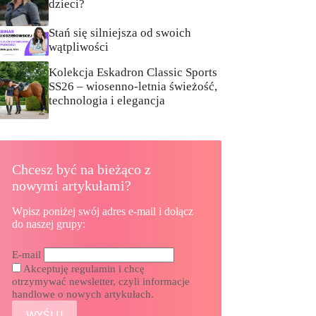
dzieci?
Stań się silniejsza od swoich
wątpliwości
Kolekcja Eskadron Classic Sports
SS26 – wiosenno-letnia świeżość,
technologia i elegancja
Chcesz być na bieżąco z
nowymi artykułami?
Wpisz poniżej swój adres e-mail i dołącz
do naszej grupy:
E-mail
Akceptuję regulamin i chcę
otrzymywać newsletter, czyli informacje
handlowe o nowych artykułach.