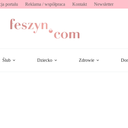
ja portalu
Reklama / współpraca
Kontakt
Newsletter
Ślub
Dziecko
Zdrowie
Do