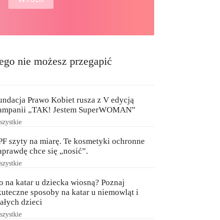
ego nie możesz przegapić
undacja Prawo Kobiet rusza z V edycją
ampanii „TAK! Jestem SuperWOMAN”
zystkie
PF szyty na miarę. Te kosmetyki ochronne
aprawdę chce się „nosić”.
zystkie
o na katar u dziecka wiosną? Poznaj
kuteczne sposoby na katar u niemowląt i
ałych dzieci
zystkie