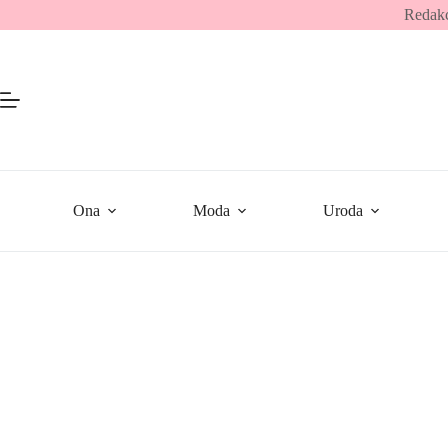
Przejdź
Redakc
do
treści
Ona
Moda
Uroda