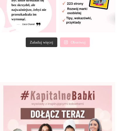
Załaduj więcej
Obserwuj