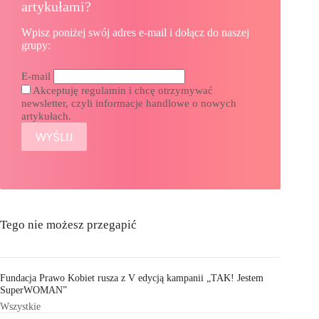
artykułami?
Wpisz poniżej swój adres e-mail i dołącz do naszej
grupy:
E-mail
Akceptuję regulamin i chcę otrzymywać
newsletter, czyli informacje handlowe o nowych
artykułach.
Tego nie możesz przegapić
Fundacja Prawo Kobiet rusza z V edycją kampanii „TAK! Jestem
SuperWOMAN”
Wszystkie