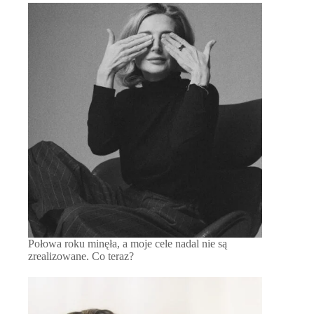
Połowa roku minęła, a moje cele nadal nie są
zrealizowane. Co teraz?