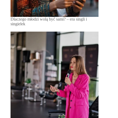
Dlaczego młodzi wolą być sami? – era singli i
singielek