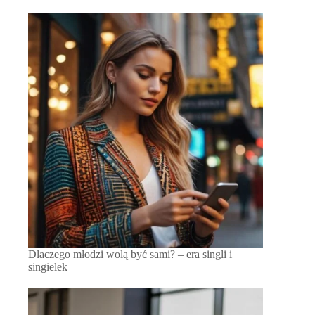
Dlaczego młodzi wolą być sami? – era singli i
singielek