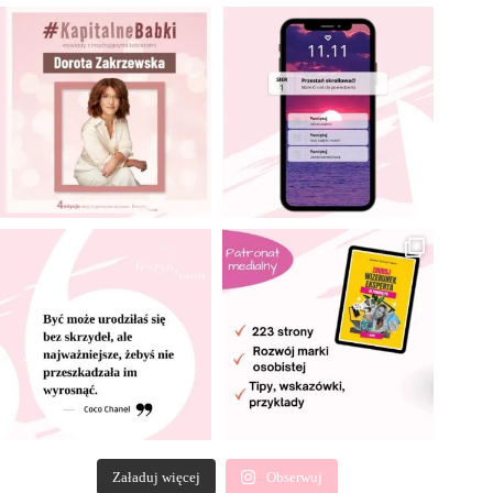
Załaduj więcej
Obserwuj