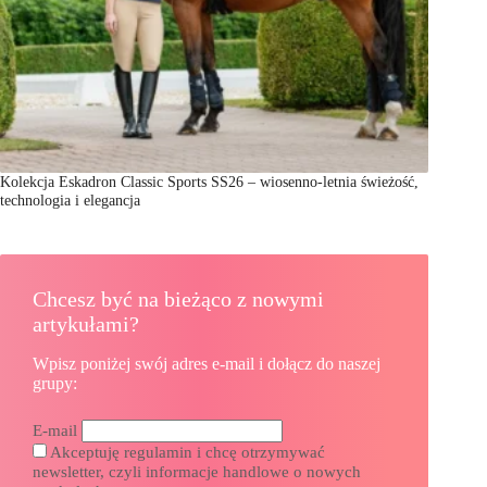
Kolekcja Eskadron Classic Sports SS26 – wiosenno-letnia świeżość,
technologia i elegancja
Chcesz być na bieżąco z nowymi
artykułami?
Wpisz poniżej swój adres e-mail i dołącz do naszej
grupy:
E-mail
Akceptuję regulamin i chcę otrzymywać
newsletter, czyli informacje handlowe o nowych