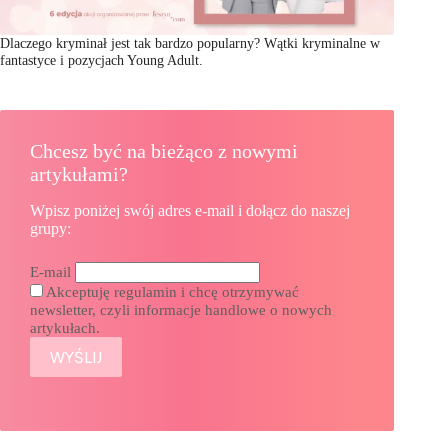
Dlaczego kryminał jest tak bardzo popularny? Wątki kryminalne w
fantastyce i pozycjach Young Adult.
Chcesz być na bieżąco z nowymi
artykułami?
Wpisz poniżej swój adres e-mail i dołącz do naszej
grupy:
E-mail
Akceptuję regulamin i chcę otrzymywać
newsletter, czyli informacje handlowe o nowych
artykułach.