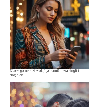
Dlaczego młodzi wolą być sami? – era singli i
singielek