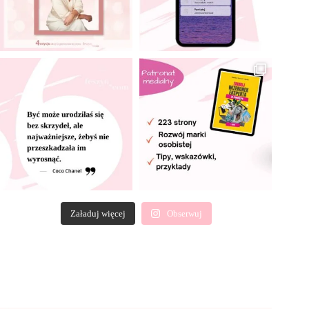
Załaduj więcej
Obserwuj